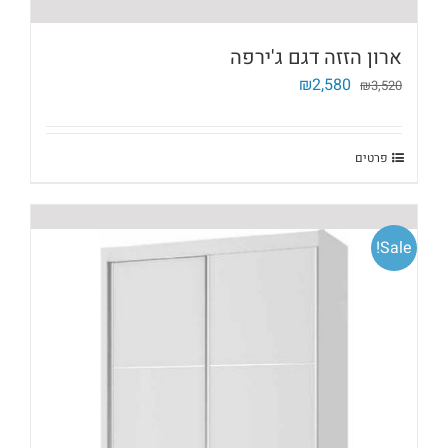
ארון הזזה דגם ג'ירפה
המחיר
המחיר
₪
2,580
₪
3,520
המקורי
הנוכחי
היה:
הוא:
₪2,580.
₪3,520.
פרטים
Sale!