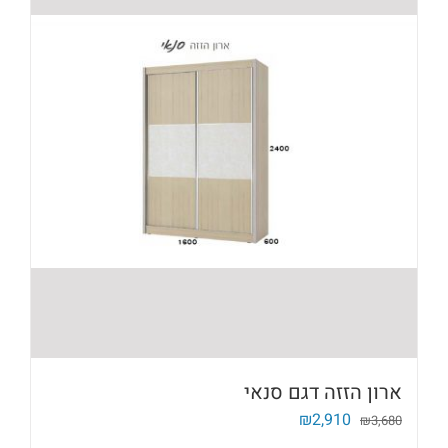
ארון הזזה דגם סנאי
המחיר
המחיר
₪
2,910
₪
3,680
המקורי
הנוכחי