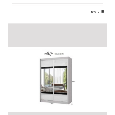
היה:
הוא:
₪2,910.
₪3,680.
פרטים