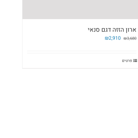
ארון הזזה דגם סנאי
המחיר
המחיר
₪
2,910
₪
3,680
המקורי
הנוכחי
היה:
הוא:
₪2,910.
₪3,680.
פרטים