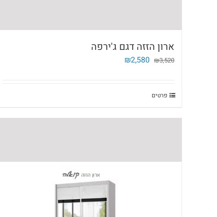
ארון הזזה דגם ג'ירפה
המחיר
המחיר
₪
2,580
₪
3,520
המקורי
הנוכחי
היה:
הוא:
₪2,580.
₪3,520.
פרטים