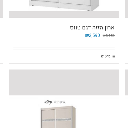
ארון הזזה דגם טווס
המחיר
המחיר
₪
2,590
₪
3,150
המקורי
הנוכחי
היה:
הוא:
₪2,590.
₪3,150.
פרטים