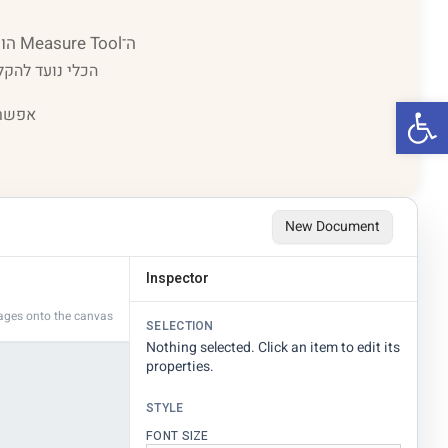
ה־Measure Tool הוא כלי אונליין חינמי שמאפשר למדוד, לסמן וליצור סקיצות פשוטות ישירות על תמונות.
הכלי נועד להקל
פתח סרגל נגישות
אפשר 
New Document
Inspector
mages onto the canvas
SELECTION
Nothing selected. Click an item to edit its
properties.
STYLE
FONT SIZE