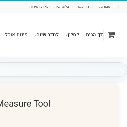
לג
החשבון שלי
צרו קשר
בלוג הבית
מידע ושירות
תוכן
דף הבית
לסלון
לחדר שינה
פינות אוכל
Measure Tool – כלי מדידה וסקיצות אונליין לתמונות ועיצ