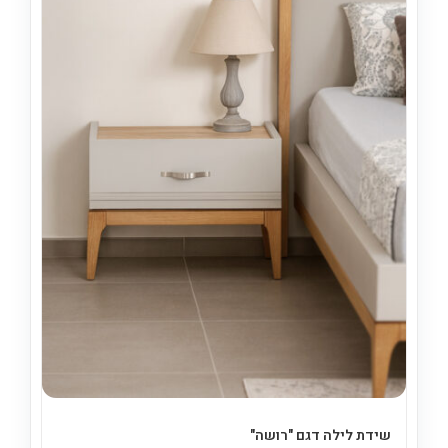
שידת לילה דגם "רושה"