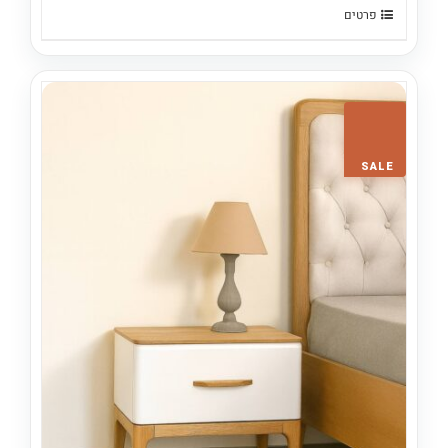
₪980.
₪1,380.
פרטים
SALE!