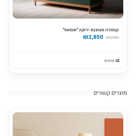
קומודה מעוצבת ירוקה "תומאס"
המחיר
המחיר
₪
2,850
₪
5,940
המקורי
הנוכחי
היה:
הוא:
₪2,850.
₪5,940.
פרטים
מוצרים קשורים
SALE!