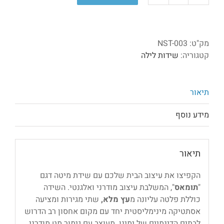
של
שידת
מיטה
מק"ט:
NST-003
דגם
קטגוריה:
שידות לילה
"תומאס"
תיאור
מידע נוסף
תיאור
הקפיצו את עיצוב הבית שלכם עם שידת מיטה דגם
"
תומאס
", המשלבת עיצוב מודרני ואלגנטי. השידה
כוללת פלטה עליונה מ
עץ מלא,
שתי מגירות ומציעה
אסתטיקה מינימליסטית יחד עם מקום אחסון רב הדרוש
לבתים הדינמיים של ימינו. מעוצב עם גימור מט מודרני.