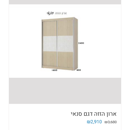
ארון הזזה דגם סנאי
המחיר
המחיר
₪
2,910
₪
3,680
המקורי
הנוכחי