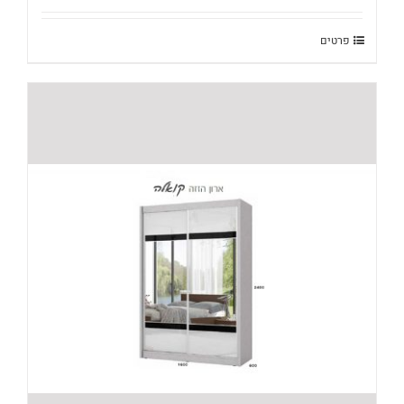
היה:
הוא:
₪2,910.
₪3,680.
פרטים