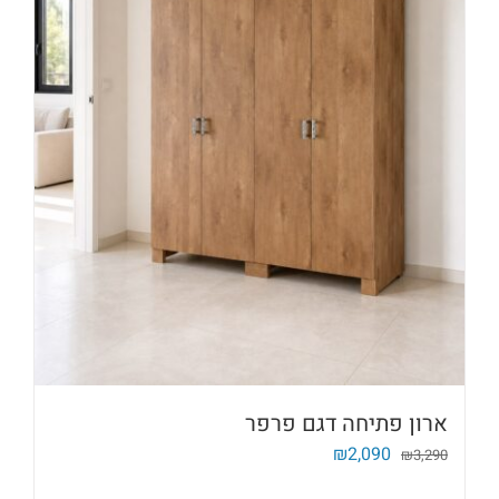
ארון פתיחה דגם פרפר
המחיר
המחיר
₪
2,090
₪
3,290
המקורי
הנוכחי