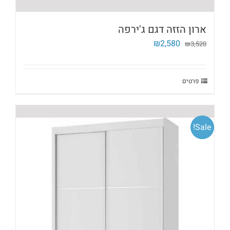
ארון הזזה דגם ג'ירפה
המחיר
המחיר
₪
2,580
₪
3,520
המקורי
הנוכחי
היה:
הוא:
₪2,580.
₪3,520.
פרטים
Sale!