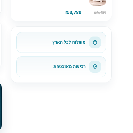
₪5,420.
₪3,780.
₪
3,780
₪
5,420
משלוח לכל הארץ
רכישה מאובטחת