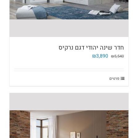
חדר שינה יהודי דגם נרקיס
המחיר
המחיר
₪
3,890
₪
5,540
המקורי
הנוכחי
היה:
הוא:
₪3,890.
₪5,540.
פרטים