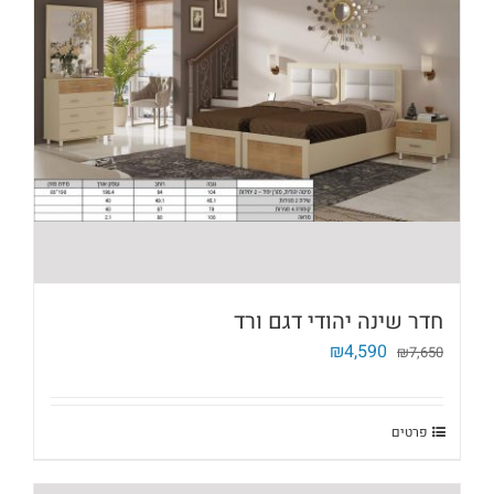
חדר שינה יהודי דגם ורד
המחיר
המחיר
₪
4,590
₪
7,650
המקורי
הנוכחי
היה:
הוא:
₪4,590.
₪7,650.
פרטים